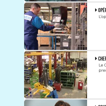
Opé
L’op
Chef
Le 
prem