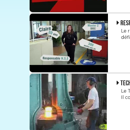
Res
Le r
défin
Tech
Le 
Il c