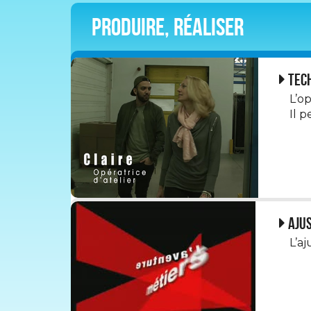
Produire, réaliser
Tech
L’o
Il p
Aju
L’aj